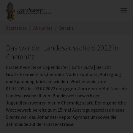
Zum Hauptinhalt springen
Sie sind hier:
Startseite
Aktuelles
Details
Das war der Landesausscheid 2022 in
Chemnitz
Erstellt von Rene Eppendorfer |
03.07.2022
|
Bericht
Große Premiere in Chemnitz. Voller Euphorie, Aufregung
und Spannung blickten wir dem Wochenende vom
01.07.2022 bis 03.07.2022 entgegen. Zum ersten Mal fand ein
Landesausscheidt zum Bundeswettbewerb der
Jugendfeuerwehren hier in Chemnitz statt. Der eigentliche
Wettbewerb bereits zum 15.mal Austragungsstätte dieses
Events war das Johannes-Kepler Gymnasium sowie die
Jahnbaude auf der Fürstenstraße.