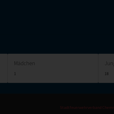
Mädchen
Jun
1
18
Stadtfeuerwehrverband Chemn