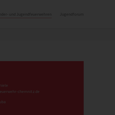
nder- und Jugendfeuerwehren
Jugendforum
hiele
feuerwehr-chemnitz.de
Euba