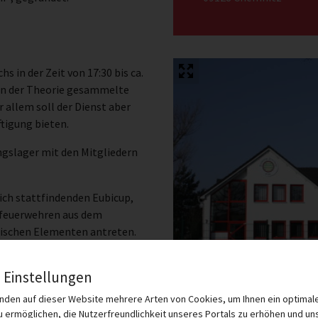
 in der Zeit von 17:30 bis ca.
 in der Theorie gesammelte
 allem soll der Dienst aber
ftigung bieten.
gslager mit den Mitgliedern
ich stattfindenden Eubicup,
dfeuerwehren aus dem
nischen Elementen antreten.
 Einstellungen
nden auf dieser Website mehrere Arten von Cookies, um Ihnen ein optimale
zu ermöglichen, die Nutzerfreundlichkeit unseres Portals zu erhöhen und un