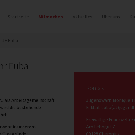
Startseite
Mitmachen
Aktuelles
Über uns
Ki
JF Euba
hr Euba
Kontakt
5 als Arbeitsgemeinschaft
Jugendwart: Monique T
 wird die bestehende
E-Mail:
euba(at)jugend
hrt.
Freiwillige Feuerwehr 
erwehr in unserem
Am Lehngut 7
r", gegründet.
09128 Chemnitz