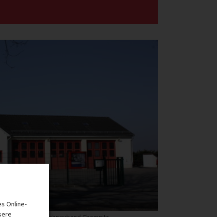
s Online-
sere