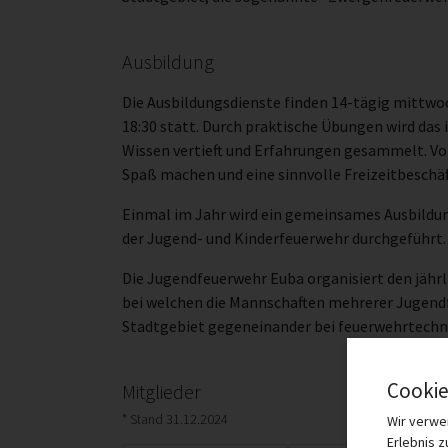
Ausbildung
Die Ausbildungsdienste finden 14-tägig mittwochs
18:30 statt. Durch praktische Übungen wird das
Wissen vertieft und Erfahrungen gesammelt. Vor
Spaß machen und eine sinnvolle Freizeitbeschä
Einmal im Jahr wird ein gemeinsames Ausbildun
der Jugend- und Kinderfeuerwehr durchgeführt.
Die Jugendfeuerwehr Euba organisiert den jährl
bei welchen die Mannschaften mehrerer Jugen
Stadtgebiet gegeneinander bei feuerwehrtech
Cookie
Mitglieder
* Stand 31.12.2024
Wir verwe
Erlebnis 