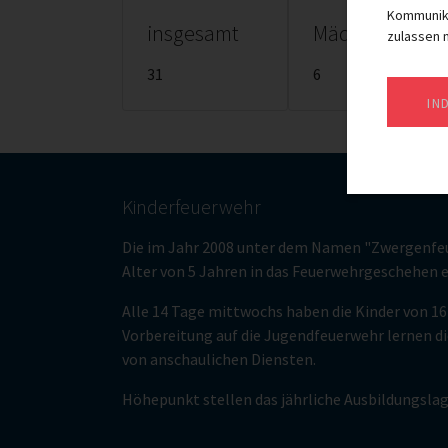
Kommunika
insgesamt
Mädchen
zulassen m
31
6
IN
Kinderfeuerwehr
Die im Jahr 2008 unter dem Namen "Zwergenfeu
Alter von 5 Jahren in das Feuerwehrgeschehen 
Alle 14 Tage mittwochs haben die Kinder von 16
Vorbereitung auf die Jugendfeuerwehr lernen di
von anschaulichen Diensten.
Höhepunkt stellen das jährliche Ausbildungslag