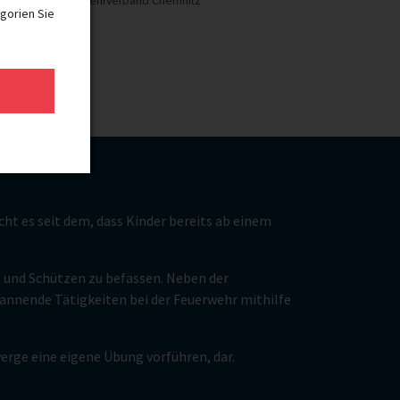
lmann, Stadtfeuerwehrverband Chemnitz
gorien Sie
 es seit dem, dass Kinder bereits ab einem
n und Schützen zu befassen. Neben der
pannende Tätigkeiten bei der Feuerwehr mithilfe
erge eine eigene Übung vorführen, dar.